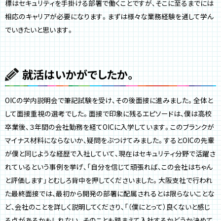
標はセキュリティを手掛ける部署で働くことですが、そこに至るまでには
相応のキャリアが必要になります。まずは様々な業務経験を通して学ん
でいきたいと思います。
就活はいかがでしたか。
OICの学内説明会で筆記試験を受け、その後面接に進みました。全体と
して面接重視の選考でした。面接で印象に残るエピソードは、僕は高校
卒業後、３年間の会社勤務を経てOICに入学しています。このブランクが
マイナス材料にならないか、疑問をぶつけてみました。するとOICの先輩
が僕と同じような経歴で入社していて、現在はセキュリティ分野で活躍さ
れているという事例を挙げ、「自分を信じて頑張れば、この会社はちゃん
と評価します」とむしろ背中を押してくださいました。大阪支社で行われ
た最終面接では、最初から開発の部署に配属されるとは限らないことな
ど、会社のことを詳しく説明してくださり、「（僕にとって）良くないと感じ
る点があるかもしれない。そのことも踏まえて入社するかどうか決めて