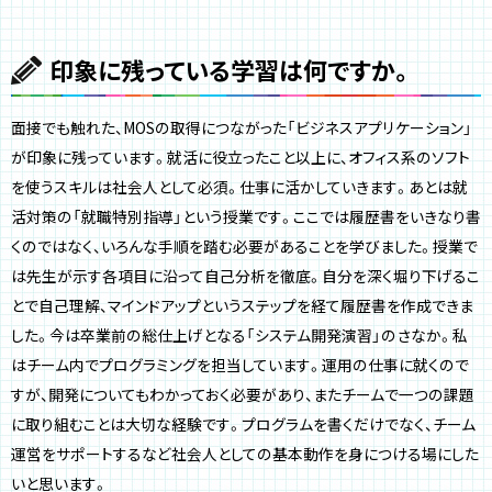
印象に残っている学習は何ですか。
面接でも触れた、MOSの取得につながった「ビジネスアプリケーション」
が印象に残っています。就活に役立ったこと以上に、オフィス系のソフト
を使うスキルは社会人として必須。仕事に活かしていきます。あとは就
活対策の「就職特別指導」という授業です。ここでは履歴書をいきなり書
くのではなく、いろんな手順を踏む必要があることを学びました。授業で
は先生が示す各項目に沿って自己分析を徹底。自分を深く堀り下げるこ
とで自己理解、マインドアップというステップを経て履歴書を作成できま
した。今は卒業前の総仕上げとなる「システム開発演習」のさなか。私
はチーム内でプログラミングを担当しています。運用の仕事に就くので
すが、開発についてもわかっておく必要があり、またチームで一つの課題
に取り組むことは大切な経験です。プログラムを書くだけでなく、チーム
運営をサポートするなど社会人としての基本動作を身につける場にした
いと思います。