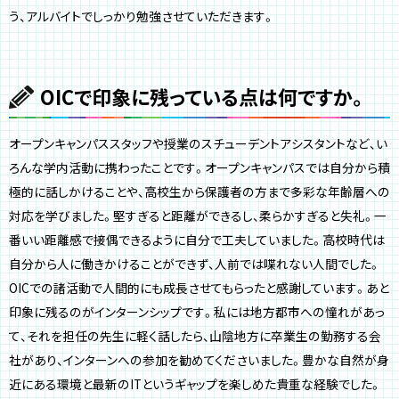
う、アルバイトでしっかり勉強させていただきます。
OICで印象に残っている点は何ですか。
オープンキャンパススタッフや授業のスチューデントアシスタントなど、い
ろんな学内活動に携わったことです。オープンキャンパスでは自分から積
極的に話しかけることや、高校生から保護者の方まで多彩な年齢層への
対応を学びました。堅すぎると距離ができるし、柔らかすぎると失礼。一
番いい距離感で接偶できるように自分で工夫していました。高校時代は
自分から人に働きかけることができず、人前では喋れない人間でした。
OICでの諸活動で人間的にも成長させてもらったと感謝しています。あと
印象に残るのがインターンシップです。私には地方都市への憧れがあっ
て、それを担任の先生に軽く話したら、山陰地方に卒業生の勤務する会
社があり、インターンへの参加を勧めてくださいました。豊かな自然が身
近にある環境と最新のITというギャップを楽しめた貴重な経験でした。