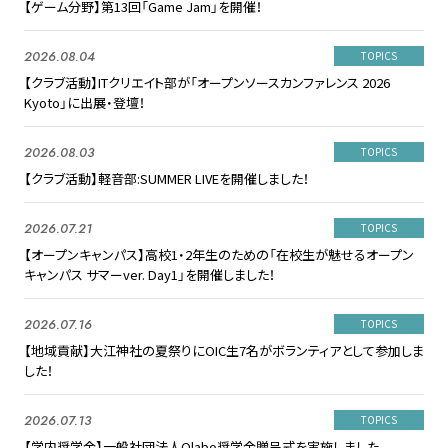
【ゲーム分野】第13回「Game Jam」を開催！
2026.08.04
TOPICS
【クラブ活動】ITクリエイト部が「オープンソースカンファレンス 2026
Kyoto」に出展・登壇！
2026.08.03
TOPICS
【クラブ活動】軽音部:SUMMER LIVEを開催しました！
2026.07.21
TOPICS
【オープンキャンパス】高校1・2年生のための「在校生が魅せるオープン
キャンパス サマーver. Day1」を開催しました！
2026.07.16
TOPICS
【地域貢献】大江神社の夏祭りにOIC生7名がボランティアとして参加しま
した！
2026.07.13
TOPICS
【学内奨学金】一般社団法人Olabo奨学金贈呈式を実施しました