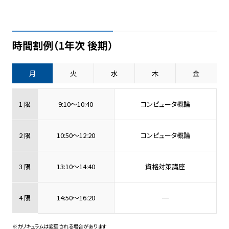
時間割例（1年次 後期）
月
火
水
木
金
1 限
9:10〜10:40
コンピュータ概論
2 限
10:50〜12:20
コンピュータ概論
3 限
13:10〜14:40
資格対策講座
4 限
14:50〜16:20
─
※カリキュラムは変更される場合があります