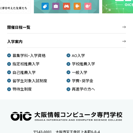
開催日程一覧
入学案内
募集学科・入学資格
AO入学
指定校推薦入学
学校推薦入学
自己推薦入学
一般入学
留学生対象入試制度
学費・奨学金
特待生制度
再進学の方へ
〒543-0001 大阪市天王寺区上本町6-8-4