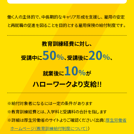
働く人の主体的で、中長期的なキャリア形成を支援し、
雇用の安定
と再就職の促進を図ることを目的とする雇用保険の給付制度です。
教育訓練経費に対し、
50
20
%
%
受講中に
、受講後に
、
10
%
就業後に
が
ハローワークより支給!!
給付対象者になるには一定の条件があります
教育訓練経費とは、入学料と受講料の合計を指します
詳細は厚生労働省のサイトよりご確認ください（出典：
厚生労働省
ホームページ（教育訓練給付制度について）
）