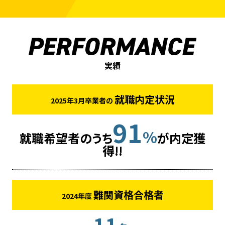
実績
就職内定状況
2025年3月卒業者の
91
%
就職希望者のうち
が内定獲
得!!
難関資格合格者
2024年度
11