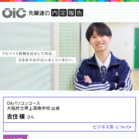
OAパソコンコース
大阪府立堺上高等学校 出身
吉住 穣
さん
ビジネス系
について