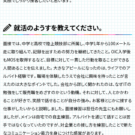
笑顔でしっかり接客したいと思います。
就活のようすを教えてください。
面接では、中学と高校で陸上競技部に所属し、中学1年から100メートル
走に取り組んで、記録を出すための努力を継続してきたこと。OIC入学後
もMOSを取得するなど、目標に対して一貫した行動を取ることができる
人間あることを伝えました。大きなアピールになったのは、ライフでのア
ルバイト経験です。職場を体験したうえで会社に興味を持ったことが言
えたのは大きなポイントでした。会社から詳しく聞かれたのは、なぜITの
勉強をして販売職をめざすのかという動機。それに対して、人とかかわ
ることが好きで、笑顔で話せることが自分の強み。お客様とじかに接する
仕事がしたいからと説明しました。面接練習は担任の先生にもお願いし
ましたが、メインは自宅での自主練習。アルバイトを通じて話すことは苦
手ではなくなっていたのですが、対企業との接し方を練習したことで新た
なコミュニケーション能力を身につけた感覚があります。