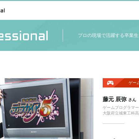
プロの現場で活躍する卒業生
ゲー
藤元 辰弥
さん
ゲームプログラマー専
大阪府立城東工科高