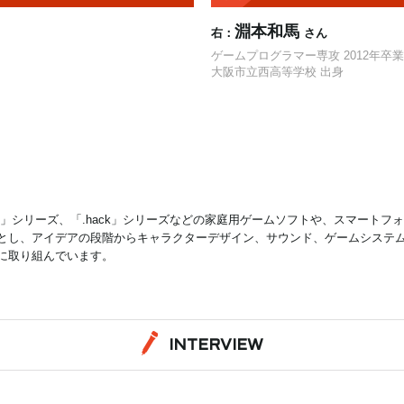
淵本和馬
右：
さん
ゲームプログラマー専攻 2012年卒業
大阪市立西高等学校 出身
」シリーズ、「.hack」シリーズなどの家庭用ゲームソフトや、スマートフ
とし、アイデアの段階からキャラクターデザイン、サウンド、ゲームシステ
に取り組んでいます。
INTERVIEW